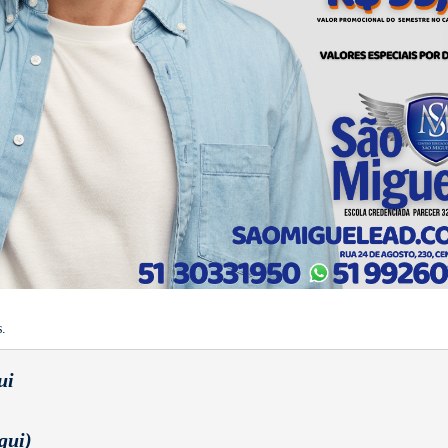
s.
ui
qui)