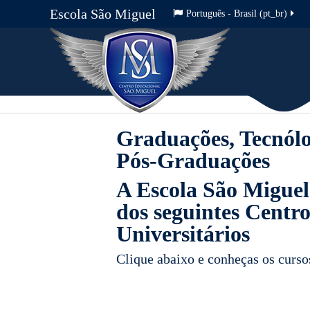
Escola São Miguel
Português - Brasil ‎(pt_br)‎
Parceria Social
A Escola São Miguel é parceira operacional da CUFA E
Saiba mais sobre a CUFA Esteio:
https://www.facebook.co