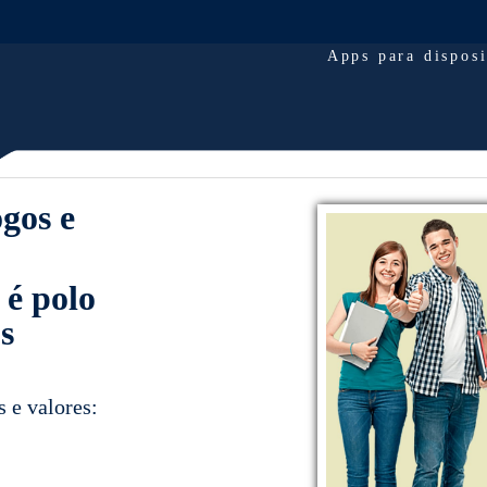
Apps para dispos
steio
m/cufaesteiors