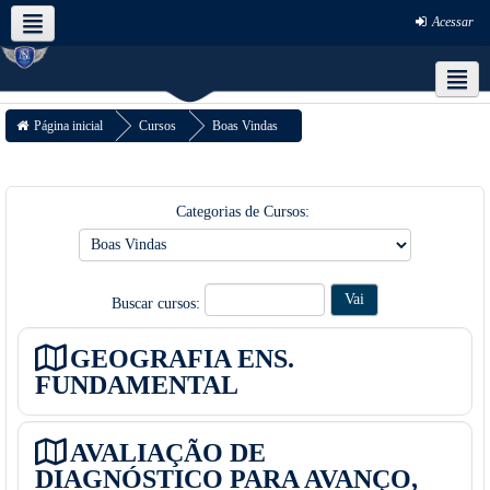
Acessar
Português - Brasil ‎(pt_br)‎
Redes Sociais
Página inicial
Cursos
Boas Vindas
Apps para dispositivos móveis
Categorias de Cursos:
Buscar cursos:
GEOGRAFIA ENS.
FUNDAMENTAL
AVALIAÇÃO DE
DIAGNÓSTICO PARA AVANÇO,